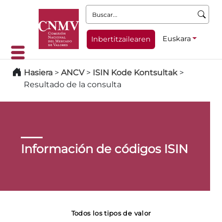
Buscar:
Euskara
Inbertitzailearen
Hasiera
>
ANCV
>
ISIN Kode Kontsultak
>
Resultado de la consulta
Información de códigos ISIN
Todos los tipos de valor