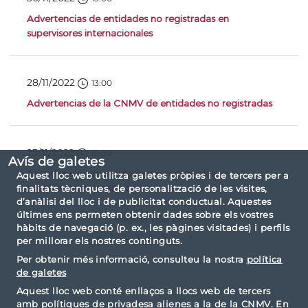
Advertencias de entidades no registradas en
supervisores internacionales
28/11/2022
13:00
Advertencias de la CNMV de entidades no registradas
23/11/2022
16:00
Avís de galetes
Advertencias de entidades no registradas en
Aquest lloc web utilitza galetes pròpies i de tercers per a
supervisores internacionales
finalitats tècniques, de personalització de les visites,
d’anàlisi del lloc i de publicitat conductual. Aquestes
últimes ens permeten obtenir dades sobre els vostres
Página 1 de 13
hàbits de navegació (p. ex., les pàgines visitades) i perfils
«
1
2
3
4
5
...
»
per millorar els nostres continguts.
Per obtenir més informació, consulteu la nostra
política
de galetes
Aquest lloc web conté enllaços a llocs web de tercers
amb polítiques de privadesa alienes a la de la CNMV. En