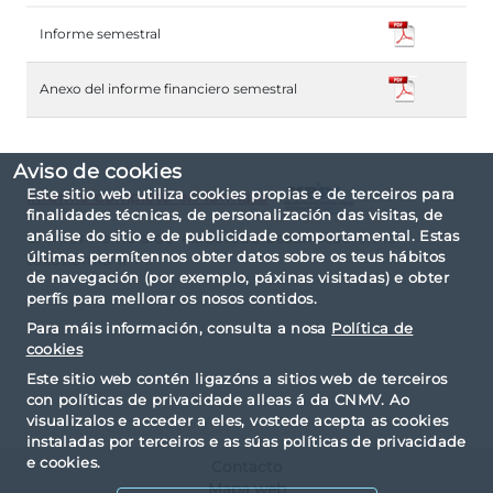
Informe semestral
Anexo del informe financiero semestral
Aviso de cookies
Este sitio web utiliza cookies propias e de terceiros para
Informe completo en formato
finalidades técnicas, de personalización das visitas, de
análise do sitio e de publicidade comportamental. Estas
El informe ha sido elaborado basándose en la
últimas permítennos obter datos sobre os teus hábitos
taxonomía IPP.
de navegación (por exemplo, páxinas visitadas) e obter
perfís para mellorar os nosos contidos.
Para máis información, consulta a nosa
Política de
cookies
Este sitio web contén ligazóns a sitios web de terceiros
con políticas de privacidade alleas á da CNMV. Ao
visualizalos e acceder a eles, vostede acepta as cookies
instaladas por terceiros e as súas políticas de privacidade
e cookies.
Contacto
Mapa web