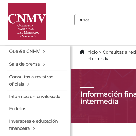
Busca:
Que é a CNMV
Inicio
>
Consultas a rexi
intermedia
Sala de prensa
Consultas a rexistros
oficiais
Información fin
Informacion privilexiada
intermedia
Folletos
Inversores e educación
financeira