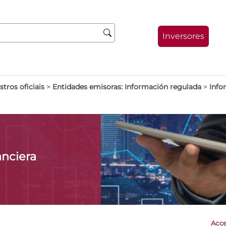
Inversores
stros oficiais
>
Entidades emisoras: Información regulada
>
Info
anciera
Acce