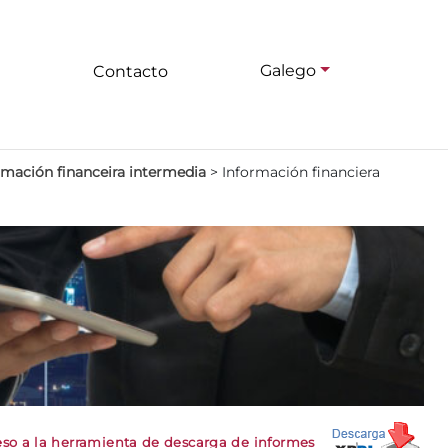
Galego
Contacto
rmación financeira intermedia
>
Información financiera
so a la herramienta de descarga de informes