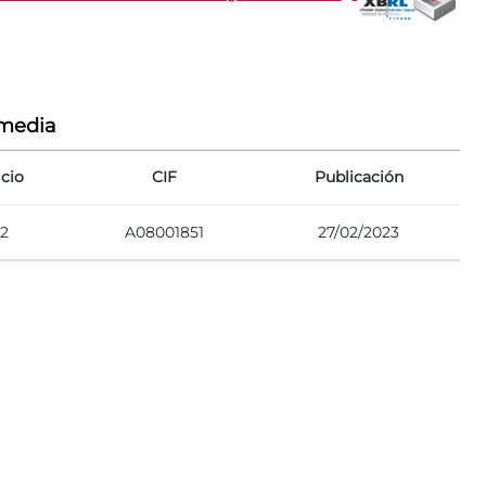
rmedia
icio
CIF
Publicación
2
A08001851
27/02/2023