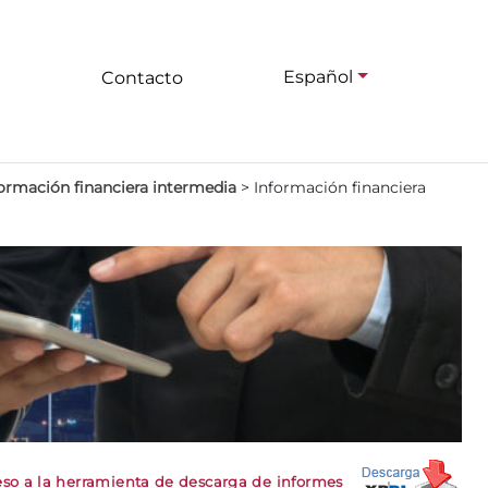
Español
Contacto
ormación financiera intermedia
>
Información financiera
so a la herramienta de descarga de informes