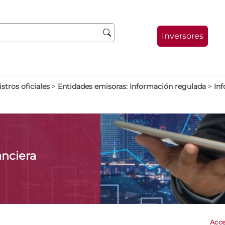
Inversores
stros oficiales
>
Entidades emisoras: Información regulada
>
Inf
anciera
Acce