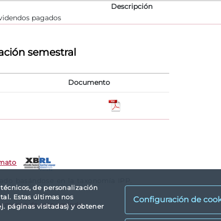
Descripción
videndos pagados
ación semestral
Documento
rmato
rado basándose en la taxonomía IPP.
s técnicos, de personalización
tal. Estas últimas nos
Configuración de cook
ormente de este período
. páginas visitadas) y obtener