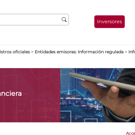
Inversores
stros oficiales
>
Entidades emisoras: Información regulada
>
Inf
anciera
Acce