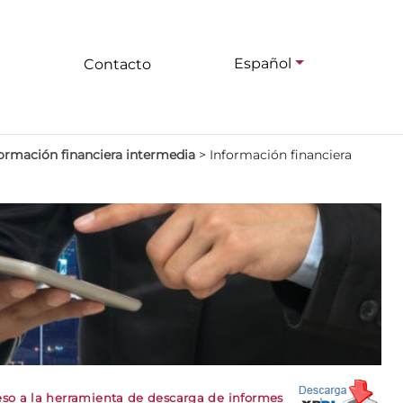
Español
Contacto
ormación financiera intermedia
>
Información financiera
so a la herramienta de descarga de informes