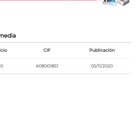
rmedia
icio
CIF
Publicación
20
A08001851
05/11/2020