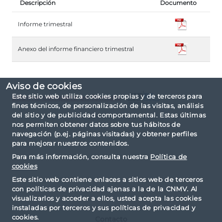
Descripción
Documento
Informe trimestral
Anexo del informe financiero trimestral
Aviso de cookies
Este sitio web utiliza cookies propias y de terceros para
Informe completo en formato
fines técnicos, de personalización de las visitas, análisis
del sitio y de publicidad comportamental. Estas últimas
El informe ha sido elaborado basándose en la
nos permiten obtener datos sobre tus hábitos de
taxonomía IPP.
navegación (p.ej. páginas visitadas) y obtener perfiles
para mejorar nuestros contenidos.
Para más información, consulta nuestra
Política de
cookies
Este sitio web contiene enlaces a sitios web de terceros
con políticas de privacidad ajenas a la de la CNMV. Al
visualizarlos y acceder a ellos, usted acepta las cookies
instaladas por terceros y sus políticas de privacidad y
cookies.
Contacto