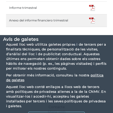
Informe trimestral
Anexo del informe financiero trimestral
Avís de galetes
Aquest lloc web utilitza galetes pròpies i de tercers per a
Informe completo en formato
finalitats tècniques, de personalització de les visites,
d’anàlisi del lloc i de publicitat conductual. Aquestes
El informe ha sido elaborado basándose en la
últimes ens permeten obtenir dades sobre els vostres
taxonomía IPP.
hàbits de navegació (p. ex., les pàgines visitades) i perfils
per millorar els nostres continguts.
Per obtenir més informació, consulteu la nostra
política
de galetes
Aquest lloc web conté enllaços a llocs web de tercers
amb polítiques de privadesa alienes a la de la CNMV. En
visualitzar-los i accedir-hi, accepteu les galetes
instal·lades per tercers i les seves polítiques de privadesa
i galetes.
Contacte
Mapa web