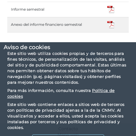
Informe semestral
Anexo del informe financiero semestral
Aviso de cookies
Este sitio web utiliza cookies propias y de terceros para
Informe completo en formato
fines técnicos, de personalización de las visitas, análisis
del sitio y de publicidad comportamental. Estas últimas
El informe ha sido elaborado basándose en la
nos permiten obtener datos sobre tus hábitos de
taxonomía IPP.
navegación (p.ej. páginas visitadas) y obtener perfiles
para mejorar nuestros contenidos.
Para más información, consulta nuestra
Política de
cookies
Este sitio web contiene enlaces a sitios web de terceros
con políticas de privacidad ajenas a la de la CNMV. Al
visualizarlos y acceder a ellos, usted acepta las cookies
instaladas por terceros y sus políticas de privacidad y
cookies.
Contacto
Mapa web