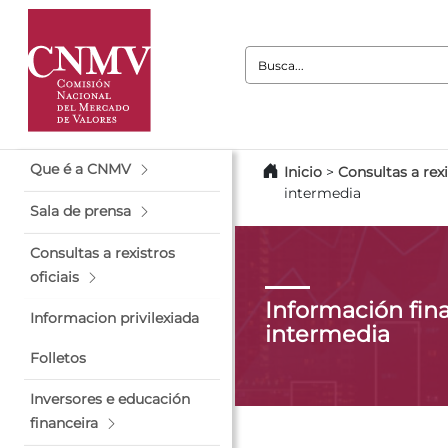
Busca:
Que é a CNMV
Inicio
>
Consultas a rexi
intermedia
Sala de prensa
Consultas a rexistros
oficiais
Información fin
Informacion privilexiada
intermedia
Folletos
Inversores e educación
financeira