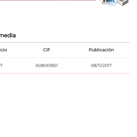
rmedia
icio
CIF
Publicación
17
A08001851
08/11/2017