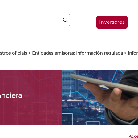
Inversores
stros oficiais
>
Entidades emisoras: Información regulada
>
Info
anciera
Acce