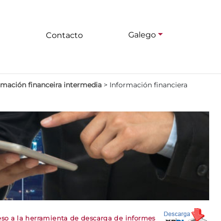
Galego
Contacto
rmación financeira intermedia
>
Información financiera
so a la herramienta de descarga de informes