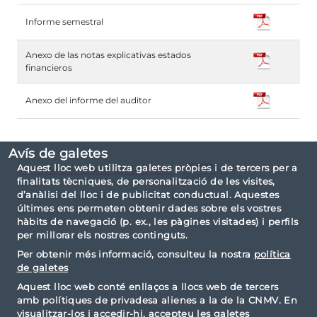
Informe semestral
Anexo de las notas explicativas estados
financieros
Anexo del informe del auditor
Avís de galetes
Aquest lloc web utilitza galetes pròpies i de tercers per a
Informe completo en formato
finalitats tècniques, de personalització de les visites,
d’anàlisi del lloc i de publicitat conductual. Aquestes
El informe ha sido elaborado basándose en la
últimes ens permeten obtenir dades sobre els vostres
taxonomía IPP.
hàbits de navegació (p. ex., les pàgines visitades) i perfils
per millorar els nostres continguts.
Per obtenir més informació, consulteu la nostra
política
de galetes
Aquest lloc web conté enllaços a llocs web de tercers
amb polítiques de privadesa alienes a la de la CNMV. En
visualitzar-los i accedir-hi, accepteu les galetes