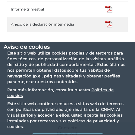
Informe trimestral
Anexo de la declaración intermedia
Aviso de cookies
Este sitio web utiliza cookies propias y de terceros para
Informe completo en formato
fines técnicos, de personalización de las visitas, análisis
del sitio y de publicidad comportamental. Estas últimas
El informe ha sido elaborado basándose en la
nos permiten obtener datos sobre tus hábitos de
taxonomía IPP.
navegación (p.ej. páginas visitadas) y obtener perfiles
para mejorar nuestros contenidos.
Para más información, consulta nuestra
Política de
cookies
Este sitio web contiene enlaces a sitios web de terceros
con políticas de privacidad ajenas a la de la CNMV. Al
visualizarlos y acceder a ellos, usted acepta las cookies
instaladas por terceros y sus políticas de privacidad y
cookies.
Contacto
Mapa web