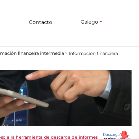
Galego
Contacto
rmación financeira intermedia
>
Información financiera
so a la herramienta de descarga de informes