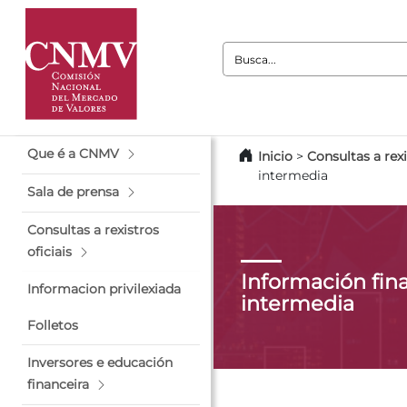
Busca:
Que é a CNMV
Inicio
>
Consultas a rexi
intermedia
Sala de prensa
Consultas a rexistros
oficiais
Información fin
Informacion privilexiada
intermedia
Folletos
Inversores e educación
financeira