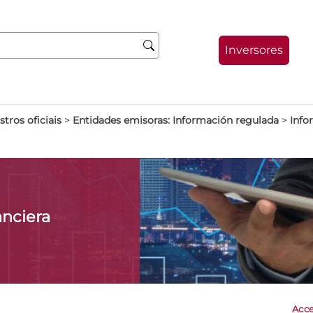
Inversores
stros oficiais
>
Entidades emisoras: Información regulada
>
Info
anciera
Acce