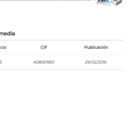
rmedia
icio
CIF
Publicación
5
A08001851
29/02/2016