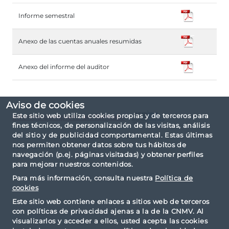
Informe semestral
Anexo de las cuentas anuales resumidas
Anexo del informe del auditor
Aviso de cookies
Este sitio web utiliza cookies propias y de terceros para
Informe completo en formato
fines técnicos, de personalización de las visitas, análisis
del sitio y de publicidad comportamental. Estas últimas
El informe ha sido elaborado basándose en la
nos permiten obtener datos sobre tus hábitos de
taxonomía IPP.
navegación (p.ej. páginas visitadas) y obtener perfiles
para mejorar nuestros contenidos.
Para más información, consulta nuestra
Política de
cookies
Este sitio web contiene enlaces a sitios web de terceros
con políticas de privacidad ajenas a la de la CNMV. Al
visualizarlos y acceder a ellos, usted acepta las cookies