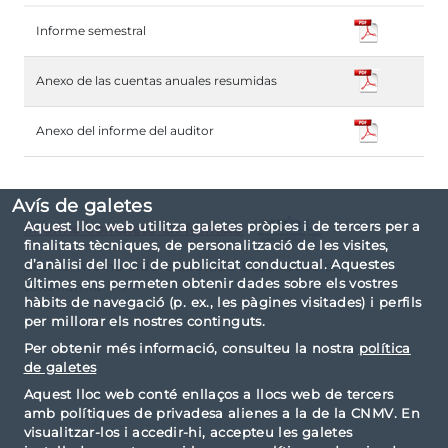
Informe semestral
Anexo de las cuentas anuales resumidas
Anexo del informe del auditor
Avís de galetes
Aquest lloc web utilitza galetes pròpies i de tercers per a
Informe completo en formato
finalitats tècniques, de personalització de les visites,
d’anàlisi del lloc i de publicitat conductual. Aquestes
El informe ha sido elaborado basándose en la
últimes ens permeten obtenir dades sobre els vostres
taxonomía IPP.
hàbits de navegació (p. ex., les pàgines visitades) i perfils
per millorar els nostres continguts.
Per obtenir més informació, consulteu la nostra
política
de galetes
Aquest lloc web conté enllaços a llocs web de tercers
amb polítiques de privadesa alienes a la de la CNMV. En
visualitzar-los i accedir-hi, accepteu les galetes