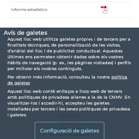
Informe estadístico
Avís de galetes
Aquest lloc web utilitza galetes pròpies i de tercers per a
Informe completo en formato
finalitats tècniques, de personalització de les visites,
d’anàlisi del lloc i de publicitat conductual. Aquestes
El informe ha sido elaborado basándose en la
últimes ens permeten obtenir dades sobre els vostres
taxonomía IPP.
hàbits de navegació (p. ex., les pàgines visitades) i perfils
per millorar els nostres continguts.
Per obtenir més informació, consulteu la nostra
política
de galetes
Aquest lloc web conté enllaços a llocs web de tercers
amb polítiques de privadesa alienes a la de la CNMV. En
visualitzar-los i accedir-hi, accepteu les galetes
instal·lades per tercers i les seves polítiques de privadesa
i galetes.
Contacte
Mapa web
Nota legal
Configuració de galetes
Política de galetes