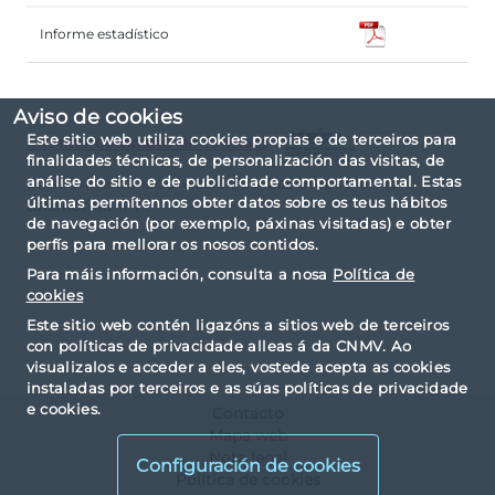
Informe estadístico
Aviso de cookies
Este sitio web utiliza cookies propias e de terceiros para
Informe completo en formato
finalidades técnicas, de personalización das visitas, de
análise do sitio e de publicidade comportamental. Estas
El informe ha sido elaborado basándose en la
últimas permítennos obter datos sobre os teus hábitos
taxonomía IPP.
de navegación (por exemplo, páxinas visitadas) e obter
perfís para mellorar os nosos contidos.
Para máis información, consulta a nosa
Política de
cookies
Este sitio web contén ligazóns a sitios web de terceiros
con políticas de privacidade alleas á da CNMV. Ao
visualizalos e acceder a eles, vostede acepta as cookies
instaladas por terceiros e as súas políticas de privacidade
e cookies.
Contacto
Mapa web
Nota legal
Configuración de cookies
Política de cookies