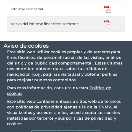
Informe semestral
Anexo del informe financiero semestral
Aviso de cookies
Este sitio web utiliza cookies propias y de terceros para
Informe completo en formato
fines técnicos, de personalización de las visitas, análisis
del sitio y de publicidad comportamental. Estas últimas
El informe ha sido elaborado basándose en la
nos permiten obtener datos sobre tus hábitos de
taxonomía IPP.
navegación (p.ej. páginas visitadas) y obtener perfiles
para mejorar nuestros contenidos.
Para más información, consulta nuestra
Política de
cookies
Este sitio web contiene enlaces a sitios web de terceros
con políticas de privacidad ajenas a la de la CNMV. Al
visualizarlos y acceder a ellos, usted acepta las cookies
instaladas por terceros y sus políticas de privacidad y
cookies.
Contacto
Mapa web