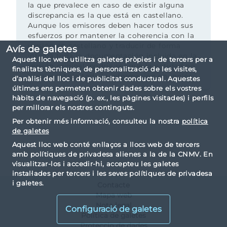
la que prevalece en caso de existir alguna
discrepancia es la que está en castellano.
Aunque los emisores deben hacer todos sus
esfuerzos por mantener la coherencia con la
versión en castellano y traducir de forma
Avís de galetes
íntegra toda la documentación incluida en la
Aquest lloc web utilitza galetes pròpies i de tercers per a
versión original, podría ser que la entidad no
finalitats tècniques, de personalització de les visites,
haya remitido toda la información en inglés.
d’anàlisi del lloc i de publicitat conductual. Aquestes
últimes ens permeten obtenir dades sobre els vostres
hàbits de navegació (p. ex., les pàgines visitades) i perfils
per millorar els nostres continguts.
Per obtenir més informació, consulteu la nostra
política
de galetes
Aquest lloc web conté enllaços a llocs web de tercers
amb polítiques de privadesa alienes a la de la CNMV. En
visualitzar-los i accedir-hi, accepteu les galetes
instal·lades per tercers i les seves polítiques de privadesa
i galetes.
Contacte
Mapa web
Nota legal
Configuració de galetes
Política de galetes
Proteccio de dades