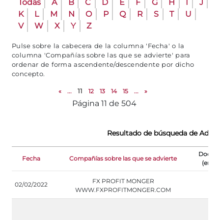
Todas
A
B
C
D
E
F
G
H
I
J
K
L
M
N
O
P
Q
R
S
T
U
V
W
X
Y
Z
Pulse sobre la cabecera de la columna 'Fecha' o la
columna 'Compañías sobre las que se advierte' para
ordenar de forma ascendente/descendente por dicho
concepto.
«
...
11
12
13
14
15
...
»
Página 11 de 504
Resultado de búsqueda de Advert
Docum
Fecha
Compañías sobre las que se advierte
(en in
FX PROFIT MONGER
02/02/2022
WWW.FXPROFITMONGER.COM