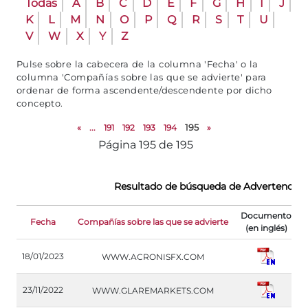
Todas
A
B
C
D
E
F
G
H
I
J
K
L
M
N
O
P
Q
R
S
T
U
V
W
X
Y
Z
Pulse sobre la cabecera de la columna 'Fecha' o la
columna 'Compañías sobre las que se advierte' para
ordenar de forma ascendente/descendente por dicho
concepto.
«
...
191
192
193
194
195
»
Página 195 de 195
Resultado de búsqueda de Advertencias 
Documento
Fecha
Compañías sobre las que se advierte
R
(en inglés)
H
18/01/2023
WWW.ACRONISFX.COM
(
H
23/11/2022
WWW.GLAREMARKETS.COM
(