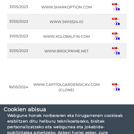
H
31/05/2023
WWW.SHARKOPTION.COM
(
H
31/05/2023
WWW.SWISS24.IO
(
H
31/05/2023
WWW.XGLOBALFIN.COM
(
H
31/05/2023
WWW.BROCPRIME.NET
(
L
WWW.CAPITOLGARDENSICAV.COM
16/05/2024
(
(CLONE)
Cookien abisua
Webgune honek norberaren eta hirugarrenen cookieak
erabiltzen ditu helburu teknikoetarako, bisitak
pertsonalizatzeko eta webgunea eta jokabide-
publizitatea aztertzeko. Azken horiei esker, zure