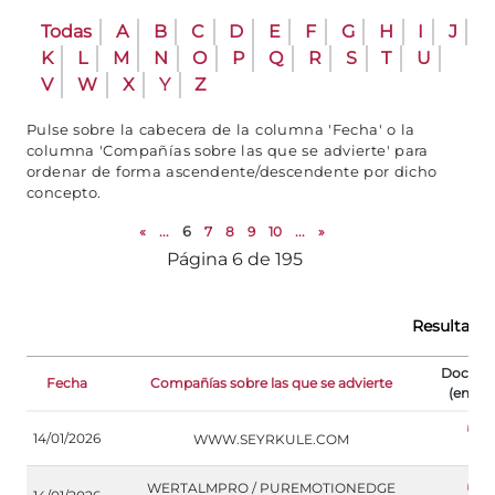
Todas
A
B
C
D
E
F
G
H
I
J
K
L
M
N
O
P
Q
R
S
T
U
V
W
X
Y
Z
Pulse sobre la cabecera de la columna 'Fecha' o la
columna 'Compañías sobre las que se advierte' para
ordenar de forma ascendente/descendente por dicho
concepto.
«
...
6
7
8
9
10
...
»
Página 6 de 195
Resultado 
Docum
Fecha
Compañías sobre las que se advierte
(en ing
14/01/2026
WWW.SEYRKULE.COM
WERTALMPRO / PUREMOTIONEDGE