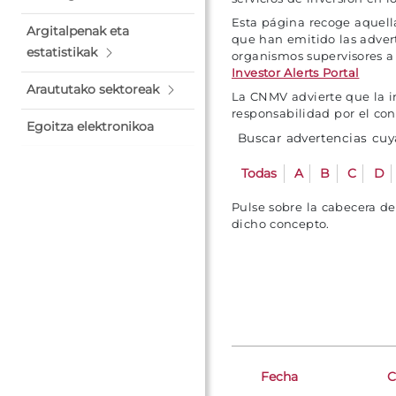
Esta página recoge aquell
Argitalpenak eta
que han emitido las adver
estatistikak
organismos supervisores a
Investor Alerts Portal
Araututako sektoreak
La CNMV advierte que la in
responsabilidad por el co
Egoitza elektronikoa
Buscar advertencias cuya
Todas
A
B
C
D
Pulse sobre la cabecera d
dicho concepto.
Fecha
C