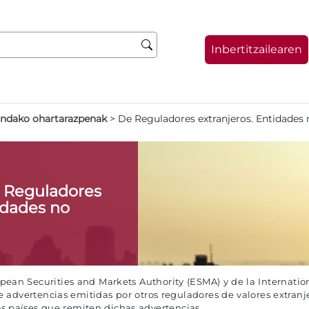
Inbertitzailearen
indako ohartarazpenak
>
De Reguladores extranjeros. Entidades 
e Reguladores
idades no
an Securities and Markets Authority (ESMA) y de la Internation
advertencias emitidas por otros reguladores de valores extranj
los países que remiten dichas advertencias.