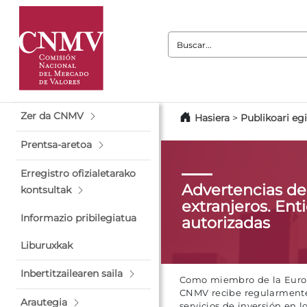
Buscar:
Zer da CNMV
Hasiera
>
Publikoari eg
Prentsa-aretoa
Erregistro ofizialetarako
Advertencias d
kontsultak
extranjeros. Ent
Informazio pribilegiatua
autorizadas
Liburuxkak
Inbertitzailearen saila
Como miembro de la Europe
CNMV recibe regularmente 
Arautegia
servicios de inversión en 