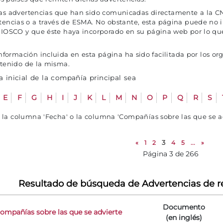
as advertencias que han sido comunicadas directamente a la CN
tencias o a través de ESMA. No obstante, esta página puede no 
 IOSCO y que éste haya incorporado en su página web por lo qu
formación incluida en esta página ha sido facilitada por los or
ntenido de la misma.
 inicial de la compañía principal sea
E
F
G
H
I
J
K
L
M
N
O
P
Q
R
S
e la columna 'Fecha' o la columna 'Compañías sobre las que se 
«
1
2
3
4
5
...
»
Página 3 de 266
Resultado de búsqueda de Advertencias de r
Documento
ompañías sobre las que se advierte
(en inglés)