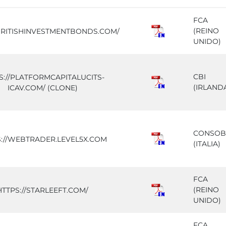
FCA
(REINO
/BRITISHINVESTMENTBONDS.COM/
UNIDO)
CBI
S://PLATFORMCAPITALUCITS-
(IRLAND
ICAV.COM/ (CLONE)
CONSOB
S://WEBTRADER.LEVEL5X.COM
(ITALIA)
FCA
(REINO
HTTPS://STARLEEFT.COM/
UNIDO)
FCA