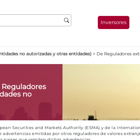
Inversores
ntidades no autorizadas y otras entidades)
>
De Reguladores extr
e Reguladores
idades no
an Securities and Markets Authority (ESMA) y de la Internation
advertencias emitidas por otros reguladores de valores extranj
los países que remiten dichas advertencias.