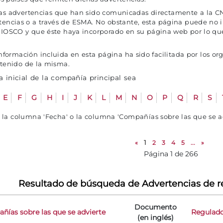
as advertencias que han sido comunicadas directamente a la CN
tencias o a través de ESMA. No obstante, esta página puede no 
 IOSCO y que éste haya incorporado en su página web por lo qu
formación incluida en esta página ha sido facilitada por los or
ntenido de la misma.
 inicial de la compañía principal sea
E
F
G
H
I
J
K
L
M
N
O
P
Q
R
S
e la columna 'Fecha' o la columna 'Compañías sobre las que se 
«
1
2
3
4
5
...
»
Página 1 de 266
Resultado de búsqueda de Advertencias de r
Documento
ñías sobre las que se advierte
Regulad
(en inglés)