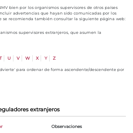
MV bien por los organismos supervisores de otros países
incluir advertencias que hayan sido comunicadas por los
e se recomienda también consultar la siguiente página web:
ganismos supervisores extranjeros, que asumen la
T
U
V
W
X
Y
Z
advierte' para ordenar de forma ascendente/descendente por
eguladores extranjeros
or
Observaciones