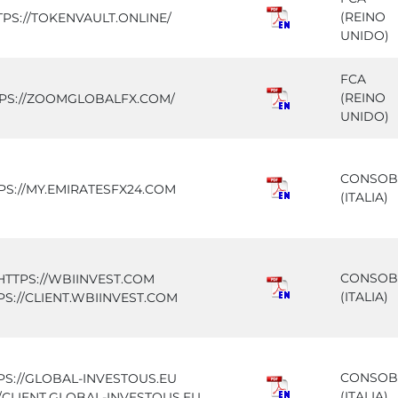
(REINO
TPS://TOKENVAULT.ONLINE/
UNIDO)
FCA
(REINO
PS://ZOOMGLOBALFX.COM/
UNIDO)
CONSOB
PS://MY.EMIRATESFX24.COM
(ITALIA)
CONSOB
HTTPS://WBIINVEST.COM
(ITALIA)
PS://CLIENT.WBIINVEST.COM
CONSOB
PS://GLOBAL-INVESTOUS.EU
(ITALIA)
//CLIENT.GLOBAL-INVESTOUS.EU