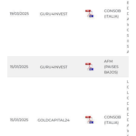
EL 
DE 
CONSOB
19/03/2025
DESD
GURU4INVEST
(ITALIA)
A P
WEB
OFR
SERV
INV
SIN 
AUT
AFM
15/01/2025
(PAISES
GURU4INVEST
BAJOS)
LA 
ORD
LOS
OPE
DE 
EL 
DE 
CONSOB
15/01/2025
DESD
GOLDCAPITAL24
(ITALIA)
A P
WEB