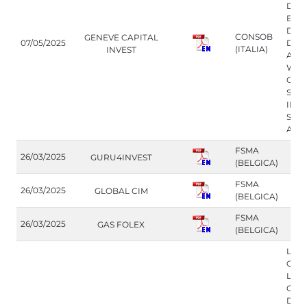
DE 
EL 
DE 
CONSOB
GENEVE CAPITAL
07/05/2025
DESD
(ITALIA)
INVEST
A P
WEB
OFR
SERV
INV
SIN 
AUT
FSMA
26/03/2025
GURU4INVEST
(BELGICA)
FSMA
26/03/2025
GLOBAL CIM
(BELGICA)
FSMA
26/03/2025
GAS FOLEX
(BELGICA)
LA 
ORD
LOS
OPE
DE 