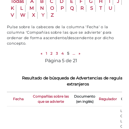
Todas
A
B
C
D
E
F
G
H
I
J
K
L
M
N
O
P
Q
R
S
T
U
V
W
X
Y
Z
Pulse sobre la cabecera de la columna 'Fecha' o la
columna 'Compañías sobre las que se advierte' para
ordenar de forma ascendente/descendente por dicho
concepto.
«
1
2
3
4
5
...
»
Página 5 de 21
Resultado de búsqueda de Advertencias de regulado
extranjeros
Compañías sobre las
Documento
Fecha
Regulador
Obse
que se advierte
(en inglés)
LA 
ORD
LOS
OPE