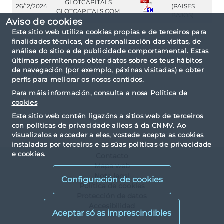
GLOTCAPITALS
26/12/2024
(PAISES
GLOTCAPITALS.COM
BAJOS)
Aviso de cookies
Este sitio web utiliza cookies propias e de terceiros para
finalidades técnicas, de personalización das visitas, de
análise do sitio e de publicidade comportamental. Estas
últimas permítennos obter datos sobre os teus hábitos
Criterios de consulta: por tipo No autorizadas,
de navegación (por exemplo, páxinas visitadas) e obter
por inicial G.
perfís para mellorar os nosos contidos.
Para máis información, consulta a nosa
Política de
cookies
Este sitio web contén ligazóns a sitios web de terceiros
con políticas de privacidade alleas á da CNMV. Ao
visualizalos e acceder a eles, vostede acepta as cookies
instaladas por terceiros e as súas políticas de privacidade
e cookies.
Contacto
Mapa web
Nota legal
Configuración de cookies
Política de cookies
Protección de datos
Accesibilidad