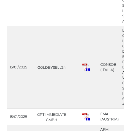
OFR
SERV
INV
SIN 
AUT
LA 
ORD
LOS
OPE
DE 
EL 
DE 
CONSOB
15/01/2025
DESD
GOLDBYSELL24
(ITALIA)
A P
WEB
OFR
SERV
INV
SIN 
AUT
FMA
GPT IMMEDIATE
15/01/2025
(AUSTRIA)
GMBH
AFM