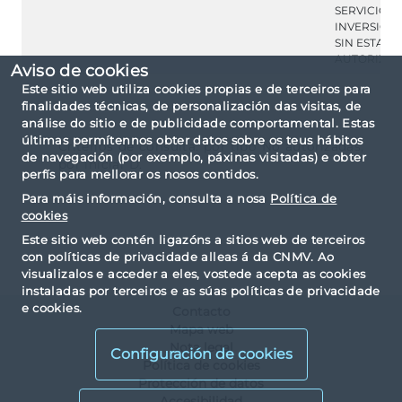
SERVICIOS 
INVERSION
SIN ESTAR
AUTORIZA
Aviso de cookies
Este sitio web utiliza cookies propias e de terceiros para
finalidades técnicas, de personalización das visitas, de
análise do sitio e de publicidade comportamental. Estas
últimas permítennos obter datos sobre os teus hábitos
Criterios de consulta: por tipo No autorizadas,
de navegación (por exemplo, páxinas visitadas) e obter
por inicial D.
perfís para mellorar os nosos contidos.
Para máis información, consulta a nosa
Política de
cookies
Este sitio web contén ligazóns a sitios web de terceiros
con políticas de privacidade alleas á da CNMV. Ao
visualizalos e acceder a eles, vostede acepta as cookies
instaladas por terceiros e as súas políticas de privacidade
e cookies.
Contacto
Mapa web
Nota legal
Configuración de cookies
Política de cookies
Protección de datos
Accesibilidad