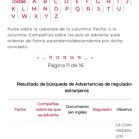
Todas
A
B
C
D
E
F
G
H
I
J
K
L
M
N
O
P
Q
R
S
T
U
V
W
X
Y
Z
Pulse sobre la cabecera de la columna 'Fecha' o la
columna 'Compañías sobre las que se advierte' para
ordenar de forma ascendente/descendente por dicho
concepto.
«
...
11
12
13
14
15
...
»
Página 11 de 16
Resultado de búsqueda de Advertencias de reguladores
extranjeros
Compañías
Documento
Fecha
sobre las que
Regulador
Observacio
(en inglés)
se advierte
LA CONSOB
ORDENA A
LOS