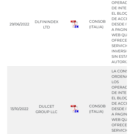
OPERADOR
DE INTERN
EL BLOQUE
DE ACCESO
CONSOB
DLFININDEX
29/06/2022
DESDE ITAL
(ITALIA)
LTD
A PAGINAS
WEB QUE
OFRECEN
SERVICIOS 
INVERSION
SIN ESTAR
AUTORIZA
LA CONSOB
ORDENA A
LOS
OPERADOR
DE INTERN
EL BLOQUE
DE ACCESO
CONSOB
DULCET
13/10/2022
DESDE ITAL
(ITALIA)
GROUP LLC
A PAGINAS
WEB QUE
OFRECEN
SERVICIOS 