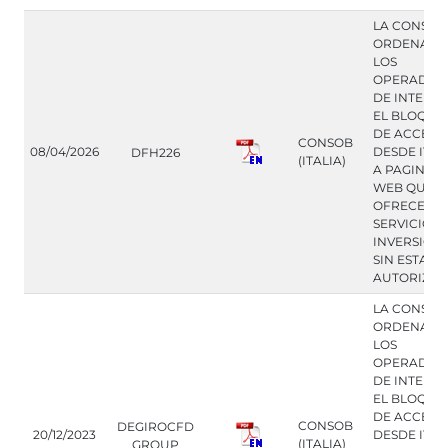
LA CONSOB
ORDENA A
LOS
OPERADOR
DE INTERN
EL BLOQUE
DE ACCESO
CONSOB
08/04/2026
DESDE ITAL
DFH226
(ITALIA)
A PAGINAS
WEB QUE
OFRECEN
SERVICIOS 
INVERSION
SIN ESTAR
AUTORIZA
LA CONSOB
ORDENA A
LOS
OPERADOR
DE INTERN
EL BLOQUE
DE ACCESO
CONSOB
DEGIROCFD
20/12/2023
DESDE ITAL
(ITALIA)
GROUP