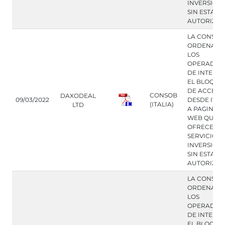
INVERSION
SIN ESTAR
AUTORIZA
LA CONSOB
ORDENA A
LOS
OPERADOR
DE INTERN
EL BLOQUE
DE ACCESO
CONSOB
DAXODEAL
09/03/2022
DESDE ITAL
(ITALIA)
LTD
A PAGINAS
WEB QUE
OFRECEN
SERVICIOS 
INVERSION
SIN ESTAR
AUTORIZA
LA CONSOB
ORDENA A
LOS
OPERADOR
DE INTERN
EL BLOQUE