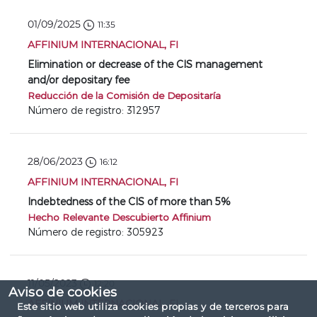
01/09/2025
11:35
AFFINIUM INTERNACIONAL, FI
Elimination or decrease of the CIS management
and/or depositary fee
Reducción de la Comisión de Depositaría
Número de registro: 312957
28/06/2023
16:12
AFFINIUM INTERNACIONAL, FI
Indebtedness of the CIS of more than 5%
Hecho Relevante Descubierto Affinium
Número de registro: 305923
11/05/2023
12:20
Aviso de cookies
AFFINIUM INTERNACIONAL, FI
Este sitio web utiliza cookies propias y de terceros para