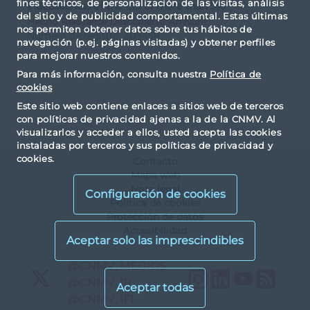
fines técnicos, de personalización de las visitas, análisis
Indebtedness of the CIS of more than 5%
del sitio y de publicidad comportamental. Estas últimas
Hecho Relevante Descubierto Affinium
nos permiten obtener datos sobre tus hábitos de
Número de registro: 305458
navegación (p.ej. páginas visitadas) y obtener perfiles
para mejorar nuestros contenidos.
Para más información, consulta nuestra
Política de
cookies
Este sitio web contiene enlaces a sitios web de terceros
con políticas de privacidad ajenas a la de la CNMV. Al
visualizarlos y acceder a ellos, usted acepta las cookies
instaladas por terceros y sus políticas de privacidad y
cookies.
Contacto
Mapa web
Nota legal
Configuración de cookies
Política de cookies
Protección de datos
Accesibilidad
X
@CNMV_MEDIOS
Instagram
LinkedIn
YouTu
RS
X
@CNMV_IP
X
@CNMV_IFI