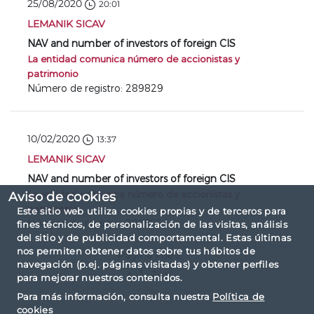
25/08/2020
20:01
LEMANIK SICAV
NAV and number of investors of foreign CIS
La entidad comunica número de accionistas y
patrimonio
Número de registro: 289829
10/02/2020
13:37
LEMANIK SICAV
NAV and number of investors of foreign CIS
La entidad comunica número de accionistas y
Aviso de cookies
patrimonio
Este sitio web utiliza cookies propias y de terceros para
Número de registro: 286756
fines técnicos, de personalización de las visitas, análisis
del sitio y de publicidad comportamental. Estas últimas
nos permiten obtener datos sobre tus hábitos de
Página 1 de 2
navegación (p.ej. páginas visitadas) y obtener perfiles
«
1
2
»
para mejorar nuestros contenidos.
Para más información, consulta nuestra
Política de
cookies