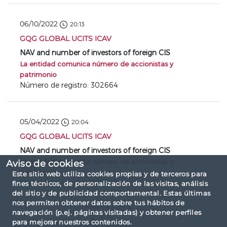
06/10/2022
20:13
GQG GLOBAL UCITS ICAV
NAV and number of investors of foreign CIS
La entidad comunica número de accionistas y
patrimonio
Número de registro: 302664
05/04/2022
20:04
GQG GLOBAL UCITS ICAV
NAV and number of investors of foreign CIS
La entidad comunica número de accionistas y
Aviso de cookies
patrimonio
Este sitio web utiliza cookies propias y de terceros para
Número de registro: 299699
fines técnicos, de personalización de las visitas, análisis
del sitio y de publicidad comportamental. Estas últimas
nos permiten obtener datos sobre tus hábitos de
Página 1 de 2
navegación (p.ej. páginas visitadas) y obtener perfiles
«
1
2
»
para mejorar nuestros contenidos.