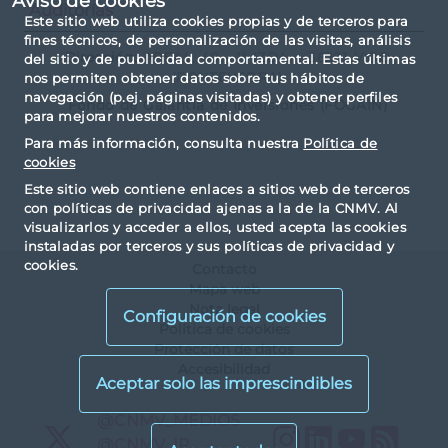
Aviso de cookies
Auditorías
Este sitio web utiliza cookies propias y de terceros para
fines técnicos, de personalización de las visitas, análisis
Dirección:
AREAL, 40 - 1º IZDA. - 36201 VIGO
del sitio y de publicidad comportamental. Estas últimas
(PONTEVEDRA)
nos permiten obtener datos sobre tus hábitos de
navegación (p.ej. páginas visitadas) y obtener perfiles
Fondo de Garantía de Inversiones (FOGAIN)
para mejorar nuestros contenidos.
Para más información, consulta nuestra
Política de
cookies
Este sitio web contiene enlaces a sitios web de terceros
con políticas de privacidad ajenas a la de la CNMV. Al
visualizarlos y acceder a ellos, usted acepta las cookies
instaladas por terceros y sus políticas de privacidad y
cookies.
Contacto
Mapa web
Nota legal
Configuración de cookies
Política de cookies
Protección de datos
Accesibilidad
X
@CNMV_MEDIOS
Instagram
LinkedIn
YouTu
RS
X
@CNMV_IP