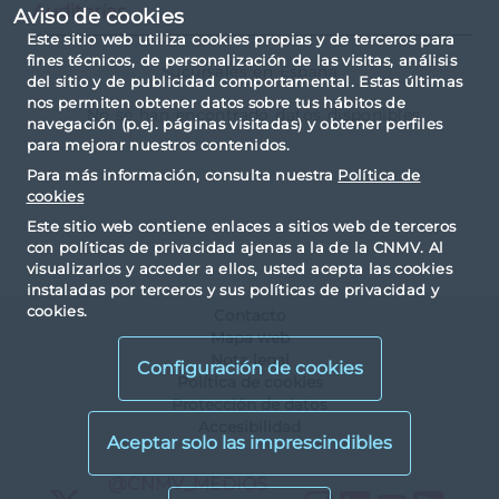
Auditorías
Aviso de cookies
Este sitio web utiliza cookies propias y de terceros para
fines técnicos, de personalización de las visitas, análisis
Sucursales en España
del sitio y de publicidad comportamental. Estas últimas
nos permiten obtener datos sobre tus hábitos de
No se han encontrado datos disponibles
navegación (p.ej. páginas visitadas) y obtener perfiles
para mejorar nuestros contenidos.
Para más información, consulta nuestra
Política de
cookies
Este sitio web contiene enlaces a sitios web de terceros
con políticas de privacidad ajenas a la de la CNMV. Al
visualizarlos y acceder a ellos, usted acepta las cookies
instaladas por terceros y sus políticas de privacidad y
cookies.
Contacto
Mapa web
Nota legal
Configuración de cookies
Política de cookies
Protección de datos
Accesibilidad
X
@CNMV_MEDIOS