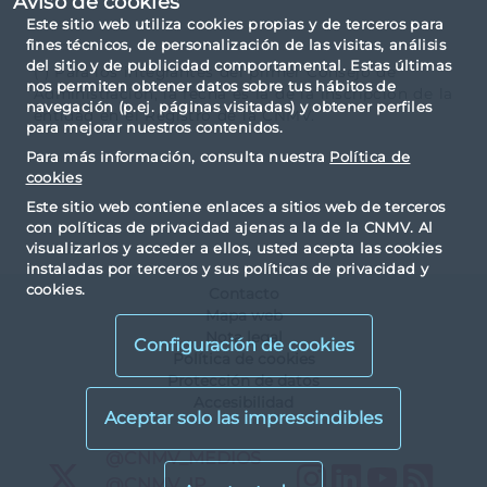
Aviso de cookies
Este sitio web utiliza cookies propias y de terceros para
fines técnicos, de personalización de las visitas, análisis
del sitio y de publicidad comportamental. Estas últimas
(*) Para los integrantes del primer Consejo de
nos permiten obtener datos sobre tus hábitos de
Administración, la fecha es la de la inscripción de la
navegación (p.ej. páginas visitadas) y obtener perfiles
entidad en el Registro de la CNMV.
para mejorar nuestros contenidos.
Para más información, consulta nuestra
Política de
cookies
Este sitio web contiene enlaces a sitios web de terceros
con políticas de privacidad ajenas a la de la CNMV. Al
visualizarlos y acceder a ellos, usted acepta las cookies
instaladas por terceros y sus políticas de privacidad y
cookies.
Contacto
Mapa web
Nota legal
Configuración de cookies
Política de cookies
Protección de datos
Accesibilidad
X
@CNMV_MEDIOS
Instagram
LinkedIn
YouTu
RS
X
@CNMV_IP