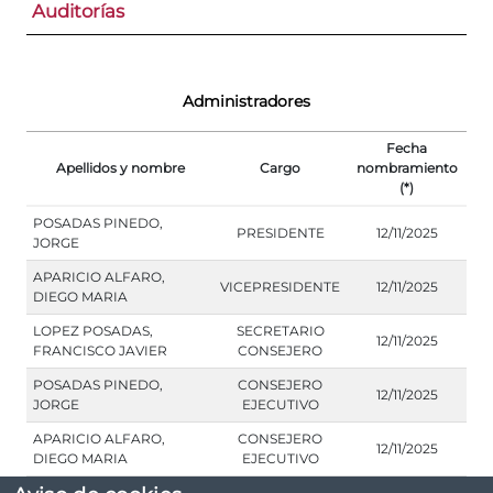
Auditorías
Administradores
Fecha
Apellidos y nombre
Cargo
nombramiento
(*)
POSADAS PINEDO,
PRESIDENTE
12/11/2025
JORGE
APARICIO ALFARO,
VICEPRESIDENTE
12/11/2025
DIEGO MARIA
LOPEZ POSADAS,
SECRETARIO
12/11/2025
FRANCISCO JAVIER
CONSEJERO
POSADAS PINEDO,
CONSEJERO
12/11/2025
JORGE
EJECUTIVO
APARICIO ALFARO,
CONSEJERO
12/11/2025
DIEGO MARIA
EJECUTIVO