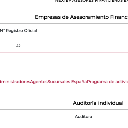
NEXTEP ASESORES FINANCIEROS E
Empresas de Asesoramiento Financi
Nº Registro Oficial
33
dministradores
Agentes
Sucursales España
Programa de activi
Auditoría individual
Auditora