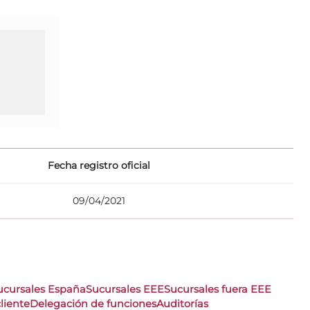
Fecha registro oficial
09/04/2021
ucursales España
Sucursales EEE
Sucursales fuera EEE
liente
Delegación de funciones
Auditorías