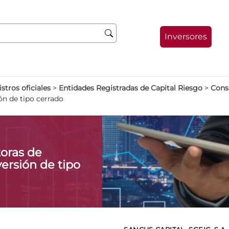
Inversores
stros oficiales
>
Entidades Registradas de Capital Riesgo
>
Consu
ón de tipo cerrado
oras de
ersión de tipo