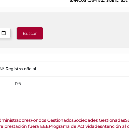
SANCUS CAPITAL, SGEIC, S.A.
Nº Registro oficial
176
dministradores
Fondos Gestionados
Sociedades Gestionadas
S
re prestación fuera EEE
Programa de Actividades
Atención al c