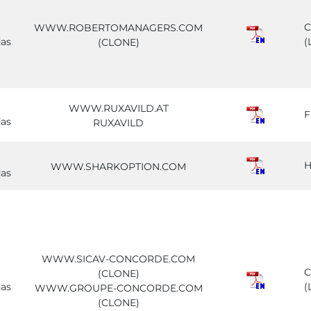
C
WWW.ROBERTOMANAGERS.COM
das
(
(CLONE)
WWW.RUXAVILD.AT
F
das
RUXAVILD
H
WWW.SHARKOPTION.COM
das
WWW.SICAV-CONCORDE.COM
C
(CLONE)
das
(
WWW.GROUPE-CONCORDE.COM
(CLONE)