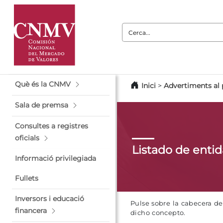
Cerca:
Què és la CNMV
Inici
>
Advertiments al 
Sala de premsa
Consultes a registres
oficials
Listado de enti
Informació privilegiada
Fullets
Inversors i educació
Pulse sobre la cabecera d
financera
dicho concepto.