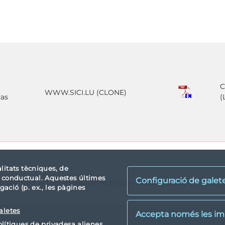
C
WWW.SICI.LU (CLONE)
das
(
alitats tècniques, de
tat conductual. Aquestes últimes
Configuració de galet
a: por tipo Advertencias de reguladores extranjeros.
ació (p. ex., les pàgines
aletes
X
lítiques de privadesa alienes