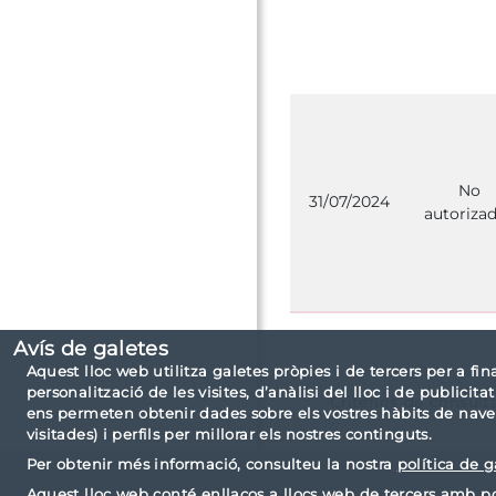
No
31/07/2024
autoriza
Avís de galetes
Aquest lloc web utilitza galetes pròpies i de tercers per a fin
personalització de les visites, d’anàlisi del lloc i de publici
Criterios de consult
ens permeten obtenir dades sobre els vostres hàbits de naveg
visitades) i perfils per millorar els nostres continguts.
Per obtenir més informació, consulteu la nostra
política de g
Aquest lloc web conté enllaços a llocs web de tercers amb po