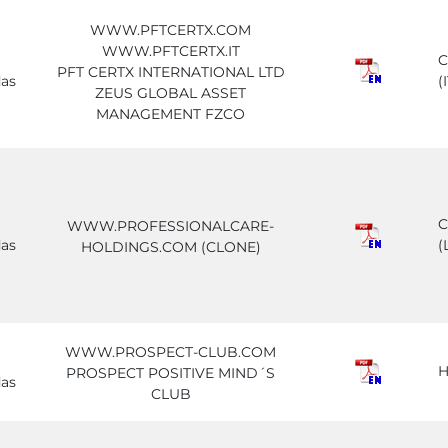
WWW.PFTCERTX.COM
WWW.PFTCERTX.IT
PFT CERTX INTERNATIONAL LTD
das
(
ZEUS GLOBAL ASSET
MANAGEMENT FZCO
C
WWW.PROFESSIONALCARE-
das
(
HOLDINGS.COM (CLONE)
WWW.PROSPECT-CLUB.COM
H
PROSPECT POSITIVE MIND´S
das
CLUB