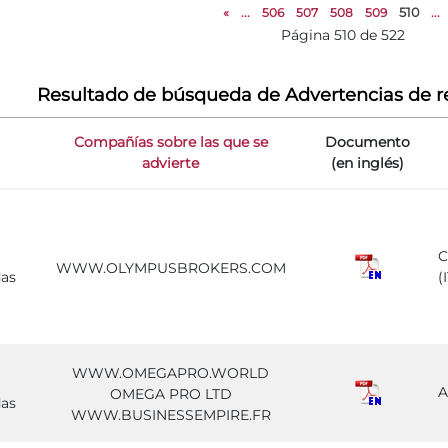
«
...
506
507
508
509
510
...
Página 510 de 522
Resultado de búsqueda de Advertencias de r
Compañías sobre las que se
Documento
advierte
(en inglés)
WWW.OLYMPUSBROKERS.COM
das
(
WWW.OMEGAPRO.WORLD
A
OMEGA PRO LTD
das
WWW.BUSINESSEMPIRE.FR