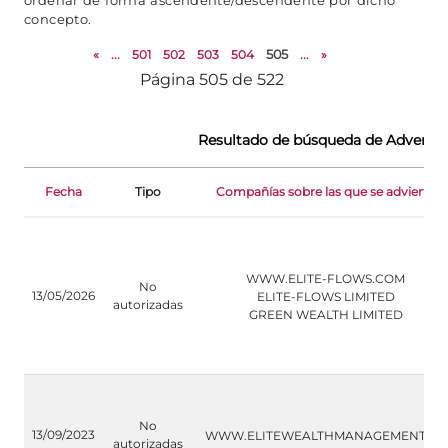
ordenar de forma ascendente/descendente por dicho
concepto.
«
...
501
502
503
504
505
...
»
Página 505 de 522
Resultado de búsqueda de Advertenc
Fecha
Tipo
Compañías sobre las que se advierte
WWW.ELITE-FLOWS.COM
No
13/05/2026
ELITE-FLOWS LIMITED
autorizadas
GREEN WEALTH LIMITED
No
13/09/2023
WWW.ELITEWEALTHMANAGEMENT.LU
autorizadas