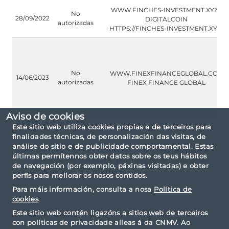
WWW.FINCHES-INVESTMENT.XYZ /
No
28/09/2022
DIGITALCOIN
autorizadas
HTTPS://FINCHES-INVESTMENT.XYZ/
No
WWW.FINEXFINANCEGLOBAL.COM
14/06/2023
autorizadas
FINEX FINANCE GLOBAL
Aviso de cookies
Este sitio web utiliza cookies propias e de terceiros para
finalidades técnicas, de personalización das visitas, de
análise do sitio e de publicidade comportamental. Estas
últimas permítennos obter datos sobre os teus hábitos
Criterios de consulta: por tipo Advertencias de
de navegación (por exemplo, páxinas visitadas) e obter
reguladores extranjeros.
perfís para mellorar os nosos contidos.
Para máis información, consulta a nosa
Política de
cookies
Este sitio web contén ligazóns a sitios web de terceiros
con políticas de privacidade alleas á da CNMV. Ao