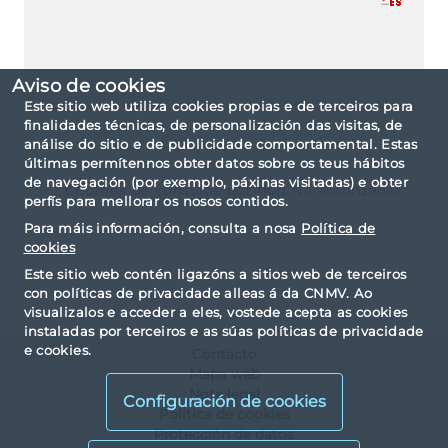
Aviso de cookies
Este sitio web utiliza cookies propias e de terceiros para
finalidades técnicas, de personalización das visitas, de
análise do sitio e de publicidade comportamental. Estas
últimas permítennos obter datos sobre os teus hábitos
de navegación (por exemplo, páxinas visitadas) e obter
Criterios de consulta: por tipo No autorizadas.
perfís para mellorar os nosos contidos.
Para máis información, consulta a nosa
Política de
cookies
Este sitio web contén ligazóns a sitios web de terceiros
con políticas de privacidade alleas á da CNMV. Ao
visualizalos e acceder a eles, vostede acepta as cookies
instaladas por terceiros e as súas políticas de privacidade
e cookies.
Contacto
Mapa web
Nota legal
Configuración de cookies
Política de cookies
Protección de datos