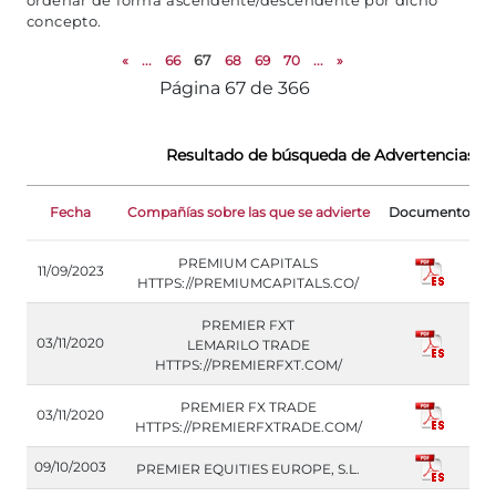
ordenar de forma ascendente/descendente por dicho
concepto.
«
...
66
67
68
69
70
...
»
Página 67 de 366
Resultado de búsqueda de Advertencias d
D
Fecha
Compañías sobre las que se advierte
Documento
PREMIUM CAPITALS
11/09/2023
HTTPS://PREMIUMCAPITALS.CO/
PREMIER FXT
03/11/2020
LEMARILO TRADE
HTTPS://PREMIERFXT.COM/
PREMIER FX TRADE
03/11/2020
HTTPS://PREMIERFXTRADE.COM/
09/10/2003
PREMIER EQUITIES EUROPE, S.L.