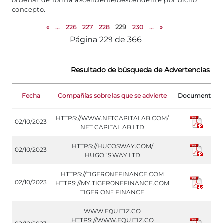
ordenar de forma ascendente/descendente por dicho
concepto.
«
...
226
227
228
229
230
...
»
Página 229 de 366
Resultado de búsqueda de Advertencias de
Fecha
Compañías sobre las que se advierte
Documento
HTTPS://WWW.NETCAPITALAB.COM/
02/10/2023
NET CAPITAL AB LTD
HTTPS://HUGOSWAY.COM/
02/10/2023
HUGO´S WAY LTD
HTTPS://TIGERONEFINANCE.COM
02/10/2023
HTTPS://MY.TIGERONEFINANCE.COM
TIGER ONE FINANCE
WWW.EQUITIZ.CO
HTTPS://WWW.EQUITIZ.CO