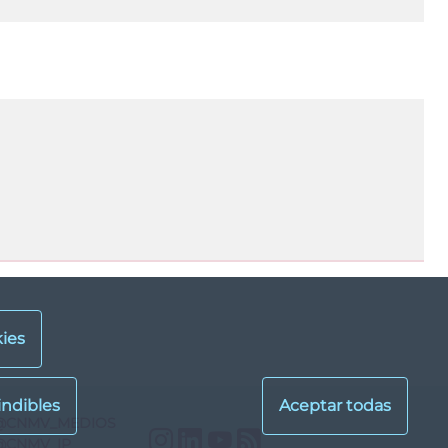
ies
@CNMV_MEDIOS
Instagram
LinkedIn
YouTube
RSS
@CNMV_IP