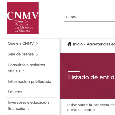
Busca:
Que é a CNMV
Inicio
>
Advertencias ao
Sala de prensa
Consultas a rexistros
oficiais
Listado de enti
Informacion privilexiada
Folletos
Inversores e educación
Pulse sobre la cabecera d
financeira
dicho concepto.