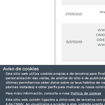
WW
27/09/2021
WWW
ORIE
ORIE
15/07/2019
WWW
Aviso de cookies
Este sitio web utiliza cookies propias e de terceiros para fina
personalización das visitas, de análise do sitio e de public
Criterios de consult
últimas permítennos obter datos sobre os teus hábitos de n
páxinas visitadas) e obter perfís para mellorar os nosos conti
Para máis información, consulta a nosa
Política de cookies
Este sitio web contén ligazóns a sitios web de terceiros con p
Mapa web
Nota legal
Política de cookies
á da CNMV. Ao visualizalos e acceder a eles, vostede acepta 