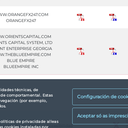
W.ORANGEFX247.COM
ORANGEFX247
.ORIENTSCAPITAL.COM
NTS CAPITAL SYSTEM, LTD
NT ENTERPRISE GEORGIA
.THEBLUEEMPIRE.COM
BLUE EMPIRE
BLUEEMPIRE INC
lidades técnicas, de
idade comportamental. Estas
Configuración de cook
a: por tipo No autorizadas.
avegación (por exemplo,
dos.
X
olíticas de privacidade alleas
Protección de datos
Accesibilidad
X
as cookies instaladas por