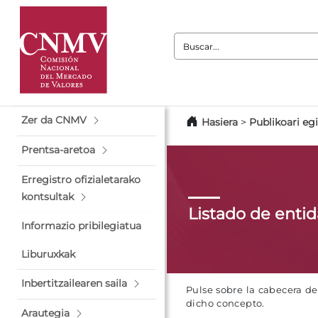
Buscar:
Zer da CNMV
Hasiera
>
Publikoari eg
Prentsa-aretoa
Erregistro ofizialetarako
kontsultak
Listado de enti
Informazio pribilegiatua
Liburuxkak
Inbertitzailearen saila
Pulse sobre la cabecera d
dicho concepto.
Arautegia