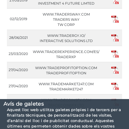
27/05/2019
INVESTMENT 4 FUTURE LIMTED
WWW.TRADERSWAY.COM
02/12/2019
TRADERS WAY
TW CORP
WWW.TRADERGY.IO/
28/06/2021
INTERACTIVE SOLUTIONS LTD
WWW.TRADEREXPERIENCE.COM/ES/
23/03/2020
TRADERXP
WWW.TRADEPROFITOPTION.COM
27/04/2020
TRADEPROFITOPTION
WWW.TRADEMARKET247.COM
27/04/2020
TRADEMARKET247
WWW.TRADECOINSFX.COM
04/10/2021
Avís de galetes
TRADECOINSFX LTD
Aquest lloc web utilitza galetes pròpies i de tercers per a
finalitats tècniques, de personalització de les visites,
d’anàlisi del lloc i de publicitat conductual. Aquestes
últimes ens permeten obtenir dades sobre els vostres