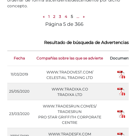
ordenar de forma ascendente/descendente por dicho
concepto.
«
1
2
3
4
5
...
»
Página 5 de 366
Resultado de búsqueda de Advertencias de
Fecha
Compañías sobre las que se advierte
Documento
WWW.TRADOVEST.COM/
11/03/2019
CELESTIAL TRADING LTD
WWW.TRADIXA.CO
25/05/2020
TRADIXA LTD
WWW.TRADESRUN.COM/ES/
TRADESRUN
23/03/2020
PRO STAR GRIFFITH CORPORATE
CENTRE
WWW.TRADESFX.COM