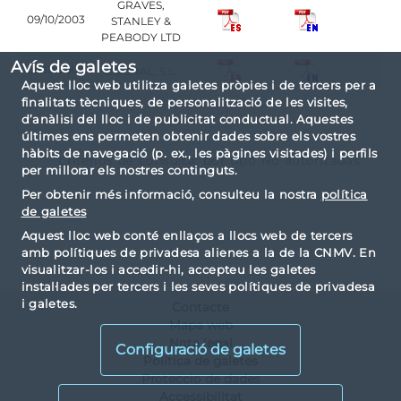
GRAVES,
09/10/2003
STANLEY &
PEABODY LTD
Avís de galetes
09/10/2003
LIDORAL, S.L.
Aquest lloc web utilitza galetes pròpies i de tercers per a
finalitats tècniques, de personalització de les visites,
d’anàlisi del lloc i de publicitat conductual. Aquestes
últimes ens permeten obtenir dades sobre els vostres
hàbits de navegació (p. ex., les pàgines visitades) i perfils
Criterios de consulta: por tipo No autorizadas.
per millorar els nostres continguts.
Per obtenir més informació, consulteu la nostra
política
de galetes
Aquest lloc web conté enllaços a llocs web de tercers
amb polítiques de privadesa alienes a la de la CNMV. En
visualitzar-los i accedir-hi, accepteu les galetes
instal·lades per tercers i les seves polítiques de privadesa
i galetes.
Contacte
Mapa web
Nota legal
Configuració de galetes
Política de galetes
Proteccio de dades
Accessibilitat