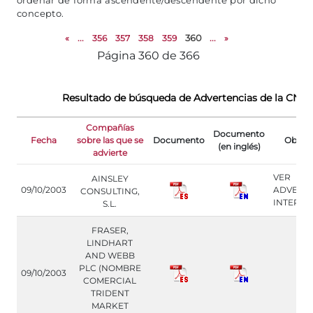
ordenar de forma ascendente/descendente por dicho
concepto.
«
...
356
357
358
359
360
...
»
Página 360 de 366
Resultado de búsqueda de Advertencias de la CNM
Compañías
Documento
Fecha
sobre las que se
Documento
Obser
(en inglés)
advierte
VER
AINSLEY
09/10/2003
ADVERT
CONSULTING,
INTERNA
S.L.
FRASER,
LINDHART
AND WEBB
PLC (NOMBRE
09/10/2003
COMERCIAL
TRIDENT
MARKET