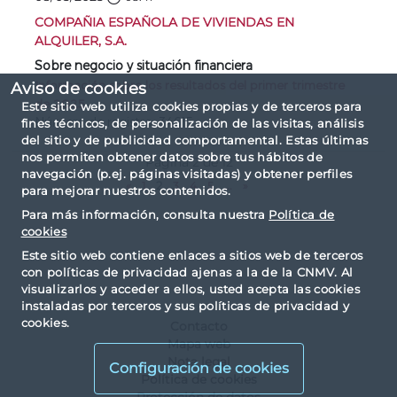
COMPAÑIA ESPAÑOLA DE VIVIENDAS EN
ALQUILER, S.A.
Sobre negocio y situación financiera
Información sobre los resultados del primer trimestre
Aviso de cookies
de 2025
Este sitio web utiliza cookies propias y de terceros para
Número de registro: 34615
fines técnicos, de personalización de las visitas, análisis
del sitio y de publicidad comportamental. Estas últimas
nos permiten obtener datos sobre tus hábitos de
Página 2 de 12
navegación (p.ej. páginas visitadas) y obtener perfiles
«
1
2
3
4
5
...
»
para mejorar nuestros contenidos.
Para más información, consulta nuestra
Política de
cookies
Este sitio web contiene enlaces a sitios web de terceros
con políticas de privacidad ajenas a la de la CNMV. Al
visualizarlos y acceder a ellos, usted acepta las cookies
instaladas por terceros y sus políticas de privacidad y
cookies.
Contacto
Mapa web
Nota legal
Configuración de cookies
Política de cookies
Protección de datos