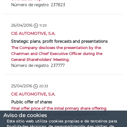
Número de registro: 237823
26/04/2016
11:29
CIE AUTOMOTIVE, S.A.
Strategic plans, profit forecasts and presentations
The Company discloses the presentation by the
Chairman and Chief Executive Officer during the
General Shareholders’ Meeting.
Número de registro: 237777
25/04/2016
20:33
CIE AUTOMOTIVE, S.A.
Public offer of shares
Final offer price of the initial primary share offering
and execution of the underwriting agreement of its
Aviso de cookies
subsidiary Global Dominion Access S.A..
Este sitio web utiliza cookies propias e de terceiros para
Número de registro: 237759
finalidades técnicas, de personalización das visitas, de