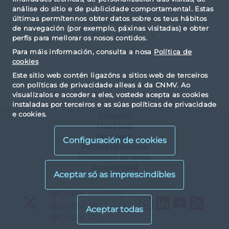
análise do sitio e de publicidade comportamental. Estas
últimas permítennos obter datos sobre os teus hábitos
Página 11 de 55
de navegación (por exemplo, páxinas visitadas) e obter
«
...
11
12
13
14
15
...
»
perfís para mellorar os nosos contidos.
Para máis información, consulta a nosa
Política de
cookies
Este sitio web contén ligazóns a sitios web de terceiros
con políticas de privacidade alleas á da CNMV. Ao
visualizalos e acceder a eles, vostede acepta as cookies
instaladas por terceiros e as súas políticas de privacidade
e cookies.
Contacto
Mapa web
Nota legal
Configuración de cookies
Política de cookies
Protección de datos
Accesibilidad
X
@CNMV_MEDIOS
Instagram
LinkedIn
YouTu
RS
X
@CNMV_IP
X
@CNMV_IFI