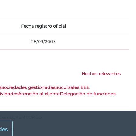
Fecha registro oficial
28/09/2007
Hechos relevantes
s
Sociedades gestionadas
Sucursales EEE
ividades
Atención al cliente
Delegación de funciones
 EEE en LUXEMBURGO
onibles
ies