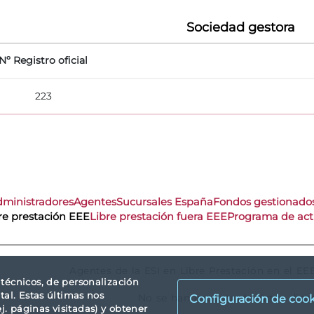
Sociedad gestora
Nº Registro oficial
223
dministradores
Agentes
Sucursales España
Fondos gestionado
re prestación EEE
Libre prestación fuera EEE
Programa de act
Agentes de la ESI en Libre Prestación en el
s técnicos, de personalización
tal. Estas últimas nos
No se han encontrado datos disp
Configuración de cook
. páginas visitadas) y obtener