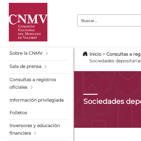
Buscar:
Sobre la CNMV
Inicio
>
Consultas a regi
Sociedades depositaria
Sala de prensa
Consultas a registros
oficiales
Sociedades depo
Información privilegiada
Folletos
Inversores y educación
financiera