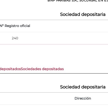
BNP PARIBAS S.A., SUCURSAL EN 
Sociedad depositaria
Nº Registro oficial
240
depositados
Sociedades depositadas
Sociedad depositaria
Dirección