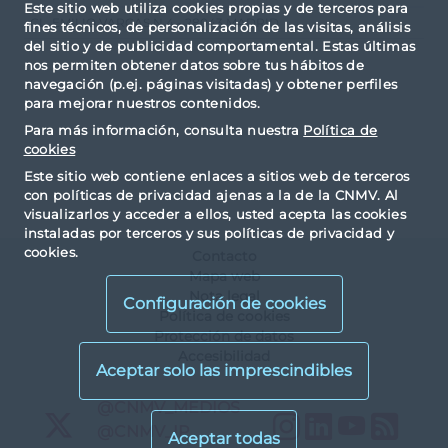
Este sitio web utiliza cookies propias y de terceros para
CL. EMILIO VARGAS N.4 - 28043 MADRID
fines técnicos, de personalización de las visitas, análisis
del sitio y de publicidad comportamental. Estas últimas
nos permiten obtener datos sobre tus hábitos de
navegación (p.ej. páginas visitadas) y obtener perfiles
para mejorar nuestros contenidos.
Para más información, consulta nuestra
Política de
cookies
Este sitio web contiene enlaces a sitios web de terceros
con políticas de privacidad ajenas a la de la CNMV. Al
visualizarlos y acceder a ellos, usted acepta las cookies
instaladas por terceros y sus políticas de privacidad y
cookies.
Contacto
Mapa web
Nota legal
Configuración de cookies
Política de cookies
Protección de datos
Accesibilidad
X
@CNMV_MEDIOS
Instagram
LinkedIn
YouTu
RS
X
@CNMV_IP