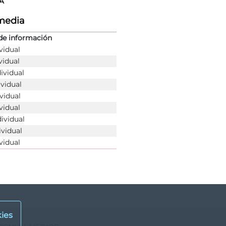
A
rmedia
de información
vidual
vidual
dividual
ividual
vidual
vidual
dividual
ividual
vidual
ies