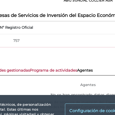
ABG SUNDAL COLLIER ASA
sas de Servicios de Inversión del Espacio Económ
Nº Registro Oficial
757
des gestionadas
Programa de actividades
Agentes
Agentes
No se han encontrado datos disp
e en los registros de empresas de servicios de inversión del E
s técnicos, de personalización
ida a la CNMV por las Autoridades Nacionales Competentes del
tal. Estas últimas nos
Configuración de cook
rantizar que la información remitida sea exacta y ajustada a no
. páginas visitadas) y obtener