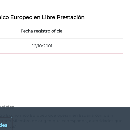
ico Europeo en Libre Prestación
Fecha registro oficial
16/10/2001
onibles
spacio Económico Europeo que operan en España con o sin
 Estado Miembro de origen que corresponda, autoridades que
ies
rmativa."