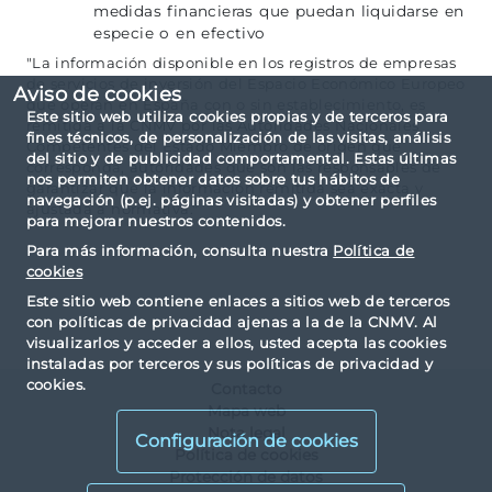
medidas financieras que puedan liquidarse en
especie o en efectivo
"La información disponible en los registros de empresas
de servicios de inversión del Espacio Económico Europeo
Aviso de cookies
que operan en España con o sin establecimiento, es
Este sitio web utiliza cookies propias y de terceros para
remitida a la CNMV por las Autoridades Nacionales
fines técnicos, de personalización de las visitas, análisis
Competentes del Estado Miembro de origen que
del sitio y de publicidad comportamental. Estas últimas
corresponda, autoridades que son las responsables de
nos permiten obtener datos sobre tus hábitos de
garantizar que la información remitida sea exacta y
navegación (p.ej. páginas visitadas) y obtener perfiles
ajustada a normativa."
para mejorar nuestros contenidos.
Para más información, consulta nuestra
Política de
cookies
Este sitio web contiene enlaces a sitios web de terceros
con políticas de privacidad ajenas a la de la CNMV. Al
visualizarlos y acceder a ellos, usted acepta las cookies
instaladas por terceros y sus políticas de privacidad y
cookies.
Contacto
Mapa web
Nota legal
Configuración de cookies
Política de cookies
Protección de datos